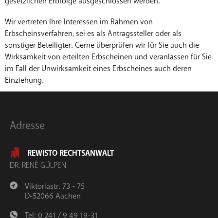
gesetzlichen Erbfolge ausgeschlossen werden.
Wir vertreten Ihre Interessen im Rahmen von
Erbscheinsverfahren, sei es als Antragssteller oder als
sonstiger Beteiligter. Gerne überprüfen wir für Sie auch die
Wirksamkeit von erteilten Erbscheinen und veranlassen für Sie
im Fall der Unwirksamkeit eines Erbscheines auch deren
Einziehung.
Adresse
REWISTO RECHTSANWALT
DR. RENÉ GÜLPEN
Viktoriastr. 73 - 75
D-52066 Aachen
Tel: 0 241 / 9 49 19-31