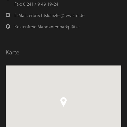
Fax: 0 241 / 9 49 19-24
E-Mail:
erbrechtskanzlei@rewisto.de
Kostenfreie Mandantenparkplätze
Karte